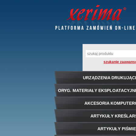
szukanie zaawans
URZĄDZENIA DRUKUJĄC
ORYG. MATERIAŁY EKSPLOATACYJN
AKCESORIA KOMPUTE
ARTYKUŁY KREŚLAR
ARTYKUŁY PIŚMI