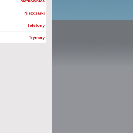
Metkownica
Niszczarki
Telefony
Trymery