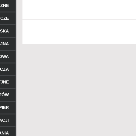
CZNE
WCZE
RSKA
YJNA
ROWA
ICZA
YJNE
NTÓW
PIER
ACJI
ANIA