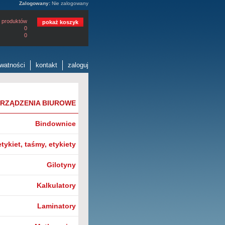
Zalogowany:
Nie zalogowany
 produktów
pokaż koszyk
0
0
ywatności
kontakt
zaloguj
RZĄDZENIA BIUROWE
Bindownice
tykiet, taśmy, etykiety
Gilotyny
Kalkulatory
Laminatory