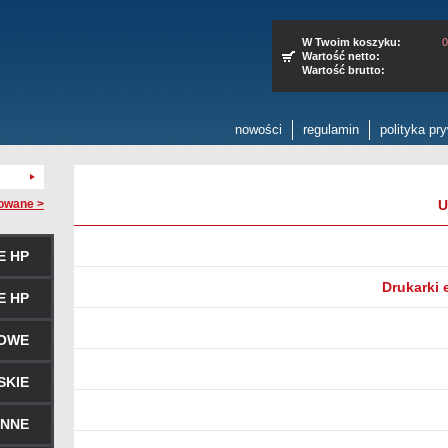
W Twoim koszyku:
0
Wartość netto:
Wartość brutto:
nowości
regulamin
polityka pr
owane >
U
E HP
Drukarki e
E HP
ROWE
SKIE
ENNE