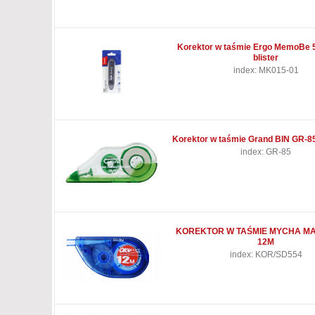
Korektor w taśmie Ergo MemoBe
blister
index: MK015-01
Korektor w taśmie Grand BIN GR-
index: GR-85
KOREKTOR W TAŚMIE MYCHA MAX
12M
index: KOR/SD554