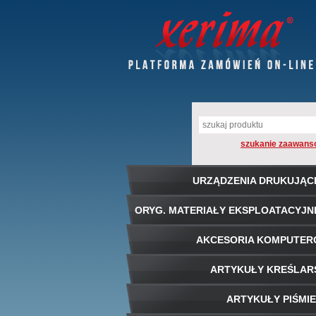
szukanie zaawans
URZĄDZENIA DRUKUJĄC
ORYG. MATERIAŁY EKSPLOATACYJN
AKCESORIA KOMPUTE
ARTYKUŁY KREŚLAR
ARTYKUŁY PIŚMI