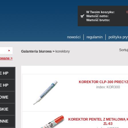
W Twoim koszyku:
0
Wartość netto:
Wartość brutto:
nowości
regulamin
polityka pr
Sortu
Galanteria biurowa
>
korektory
owane >
E HP
KOREKTOR CLP-300 PRECY
E HP
index: KOR300
ROWE
SKIE
KOREKTOR PENTEL Z METALOWĄ
ENNE
ZL-63