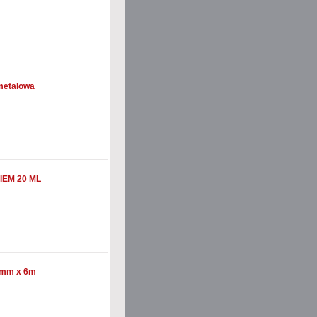
metalowa
IEM 20 ML
mm x 6m