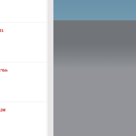
31
m*6m
12M