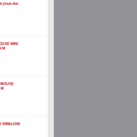
e 4.2mm-6m
OUSE MINI
9 M
 MOUSE
 M
0 5MMx10M