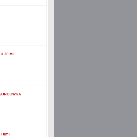
5
U 20 ML
 KOŃCÓWKA
T 8ml