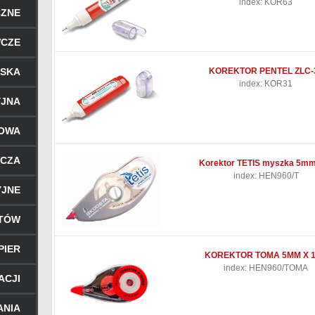
index: KOR63
CZNE
WCZE
RSKA
KOREKTOR PENTEL ZLC-
index: KOR31
YJNA
ROWA
ICZA
Korektor TETIS myszka 5m
index: HEN960/T
YJNE
NTÓW
PIER
KOREKTOR TOMA 5MM X 
index: HEN960/TOMA
ACJI
ANIA