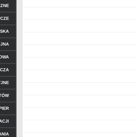
CZNE
WCZE
RSKA
YJNA
ROWA
ICZA
YJNE
NTÓW
PIER
ACJI
ANIA