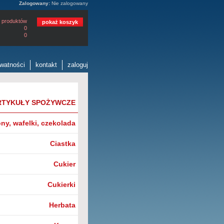
Zalogowany:
Nie zalogowany
 produktów
pokaż koszyk
0
0
ywatności
kontakt
zaloguj
RTYKUŁY SPOŻYWCZE
ny, wafelki, czekolada
Ciastka
Cukier
Cukierki
Herbata