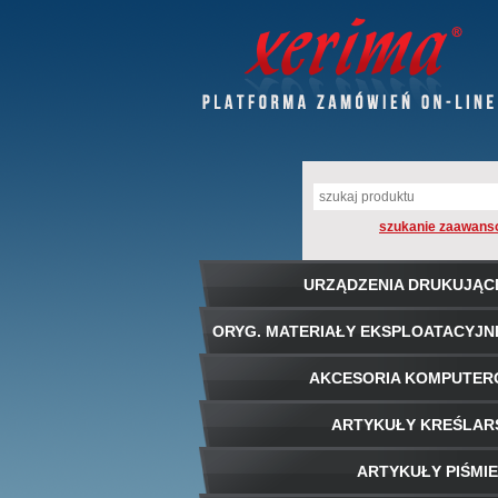
szukanie zaawans
URZĄDZENIA DRUKUJĄC
ORYG. MATERIAŁY EKSPLOATACYJN
AKCESORIA KOMPUTE
ARTYKUŁY KREŚLAR
ARTYKUŁY PIŚMI