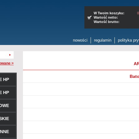
W Twoim koszyku:
0
Wartość netto:
Wartość brutto:
nowości
regulamin
polityka pr
owane >
A
Bato
E HP
E HP
ROWE
SKIE
ENNE