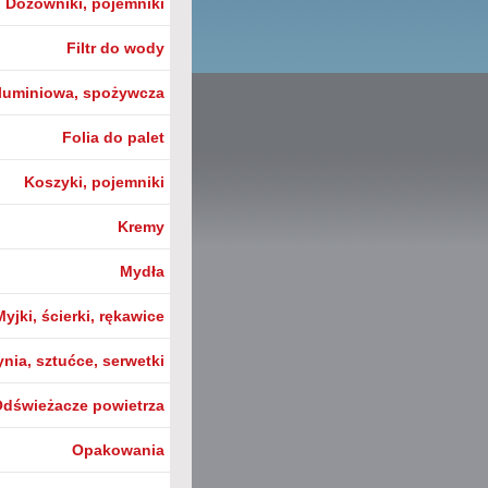
Dozowniki, pojemniki
Filtr do wody
aluminiowa, spożywcza
Folia do palet
Koszyki, pojemniki
Kremy
Mydła
Myjki, ścierki, rękawice
nia, sztućce, serwetki
dświeżacze powietrza
Opakowania