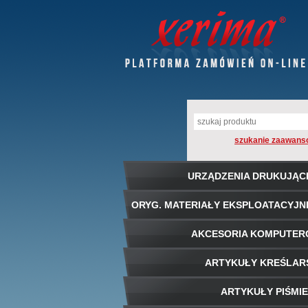
szukanie zaawans
URZĄDZENIA DRUKUJĄC
ORYG. MATERIAŁY EKSPLOATACYJN
AKCESORIA KOMPUTE
ARTYKUŁY KREŚLAR
ARTYKUŁY PIŚMI