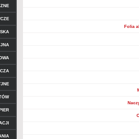
CZNE
WCZE
Folia 
RSKA
YJNA
ROWA
ICZA
YJNE
NTÓW
Naczy
PIER
O
ACJI
ANIA