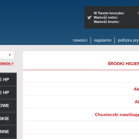
W Twoim koszyku:
0
Wartość netto:
Wartość brutto:
nowości
regulamin
polityka pr
owane >
ŚRODKI HIGIE
E HP
Ak
E HP
A
ROWE
Chusteczki nawilżają
SKIE
ENNE