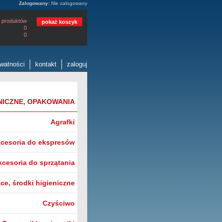
Zalogowany:
Nie zalogowany
 produktów
pokaż koszyk
0
0
ywatności
kontakt
zaloguj
NICZNE, OPAKOWANIA
Agrafki
cesoria do ekspresów
kcesoria do sprzątania
ce, środki higieniczne
Czyściwo