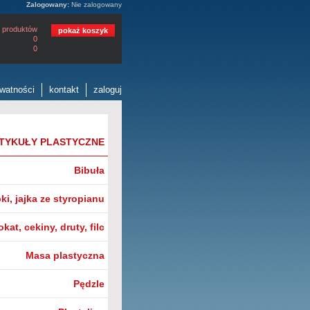
Zalogowany:
Nie zalogowany
 produktów
pokaż koszyk
0
0
ywatności
kontakt
zaloguj
TYKUŁY PLASTYCZNE
Bibuła
i, jajka ze styropianu
okat, cekiny, druty, filc
Masa plastyczna
Pędzle