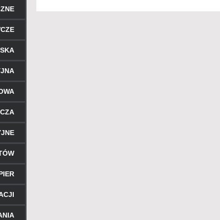
CZNE
WCZE
RSKA
YJNA
ROWA
ICZA
YJNE
NTÓW
PIER
ACJI
ANIA