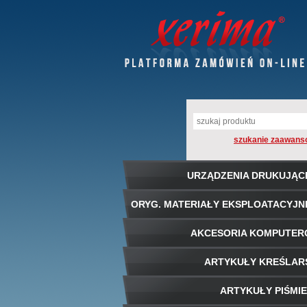
szukanie zaawans
URZĄDZENIA DRUKUJĄC
ORYG. MATERIAŁY EKSPLOATACYJN
AKCESORIA KOMPUTE
ARTYKUŁY KREŚLAR
ARTYKUŁY PIŚMI