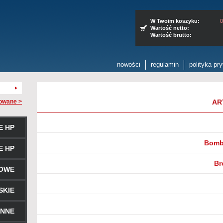
W Twoim koszyku:
0
Wartość netto:
Wartość brutto:
nowości
regulamin
polityka pr
owane >
AR
E HP
Bombk
E HP
Br
ROWE
SKIE
ENNE