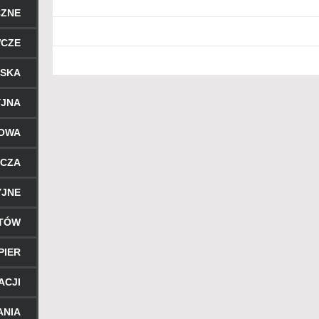
CZNE
WCZE
RSKA
YJNA
ROWA
ICZA
YJNE
NTÓW
PIER
ACJI
ANIA