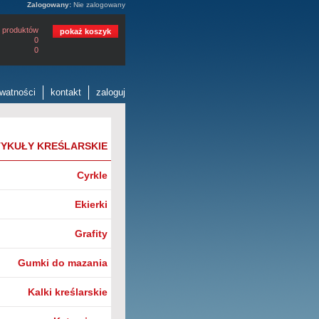
Zalogowany:
Nie zalogowany
 produktów
pokaż koszyk
0
0
ywatności
kontakt
zaloguj
YKUŁY KREŚLARSKIE
Cyrkle
Ekierki
Grafity
Gumki do mazania
Kalki kreślarskie