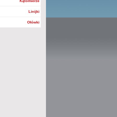
Kątomierze
Linijki
Ołówki