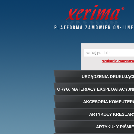
szukanie zaawans
URZĄDZENIA DRUKUJĄC
ORYG. MATERIAŁY EKSPLOATACYJN
AKCESORIA KOMPUTE
ARTYKUŁY KREŚLAR
ARTYKUŁY PIŚMI