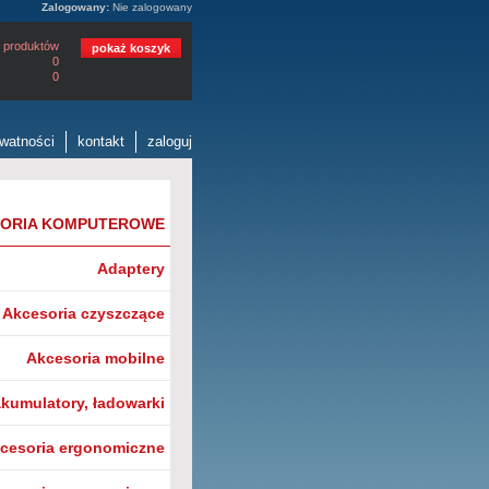
Zalogowany:
Nie zalogowany
 produktów
pokaż koszyk
0
0
ywatności
kontakt
zaloguj
ORIA KOMPUTEROWE
Adaptery
Akcesoria czyszczące
Akcesoria mobilne
akumulatory, ładowarki
kcesoria ergonomiczne