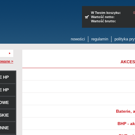
W Twoim koszyku:
0
Wartość netto:
Wartość brutto:
nowości
regulamin
polityka pr
owane >
AKCES
E HP
E HP
ROWE
Baterie, 
SKIE
BHP - a
ENNE