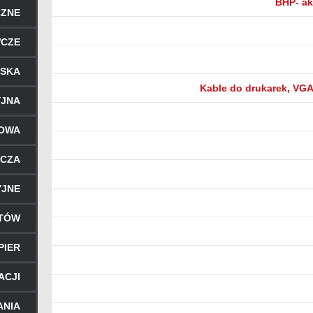
BHP- ak
CZNE
WCZE
RSKA
Kable do drukarek, VGA
YJNA
ROWA
ICZA
YJNE
NTÓW
PIER
ACJI
ANIA