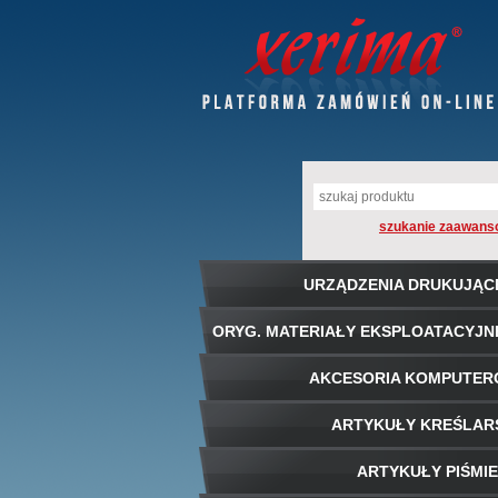
szukanie zaawans
URZĄDZENIA DRUKUJĄC
ORYG. MATERIAŁY EKSPLOATACYJN
AKCESORIA KOMPUTE
ARTYKUŁY KREŚLAR
ARTYKUŁY PIŚMI