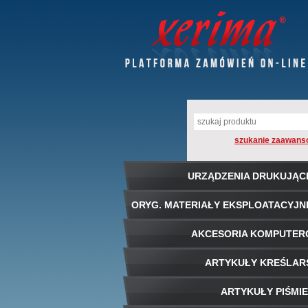
szukanie zaawans
URZĄDZENIA DRUKUJĄC
ORYG. MATERIAŁY EKSPLOATACYJN
AKCESORIA KOMPUTE
ARTYKUŁY KREŚLAR
ARTYKUŁY PIŚMI