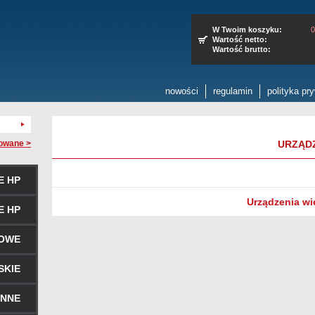
W Twoim koszyku:
0
Wartość netto:
Wartość brutto:
nowości
regulamin
polityka pr
owane >
URZĄD
E HP
Urządzenia wi
E HP
ROWE
SKIE
ENNE