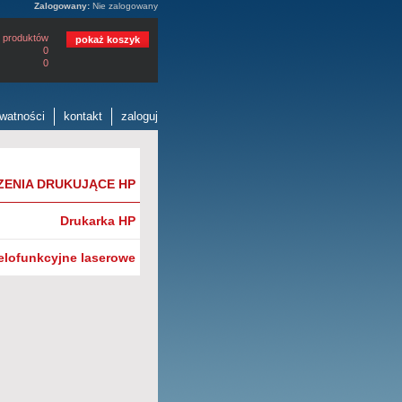
Zalogowany:
Nie zalogowany
 produktów
pokaż koszyk
0
0
ywatności
kontakt
zaloguj
ZENIA DRUKUJĄCE HP
Drukarka HP
elofunkcyjne laserowe