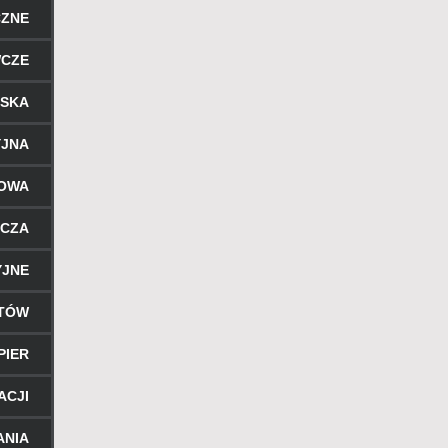
CZNE
WCZE
RSKA
YJNA
ROWA
ICZA
YJNE
NTÓW
PIER
ACJI
ANIA