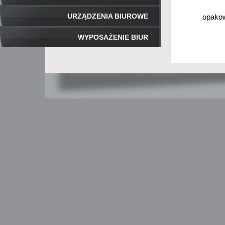
URZĄDZENIA BIUROWE
opakow
WYPOSAŻENIE BIUR