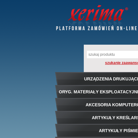
szukanie zaawans
URZĄDZENIA DRUKUJĄC
ORYG. MATERIAŁY EKSPLOATACYJN
AKCESORIA KOMPUTE
ARTYKUŁY KREŚLAR
ARTYKUŁY PIŚMI