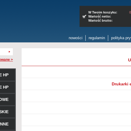
W Twoim koszyku:
0
Wartość netto:
Wartość brutto:
nowości
regulamin
polityka pr
owane >
U
E HP
Drukarki e
E HP
ROWE
SKIE
ENNE