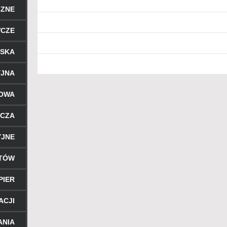
CZNE
WCZE
RSKA
YJNA
ROWA
ICZA
YJNE
NTÓW
PIER
ACJI
ANIA