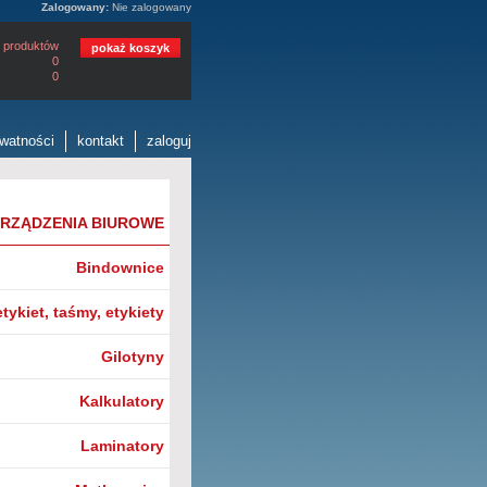
Zalogowany:
Nie zalogowany
 produktów
pokaż koszyk
0
0
ywatności
kontakt
zaloguj
RZĄDZENIA BIUROWE
Bindownice
tykiet, taśmy, etykiety
Gilotyny
Kalkulatory
Laminatory