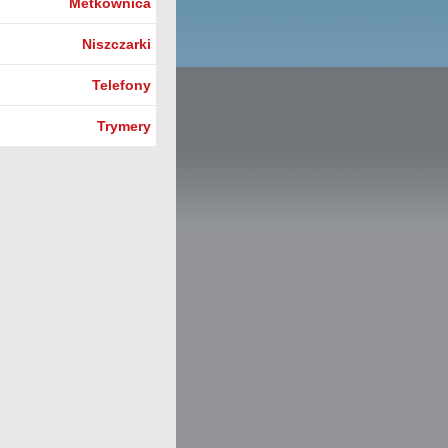
Metkownica
Niszczarki
Telefony
Trymery