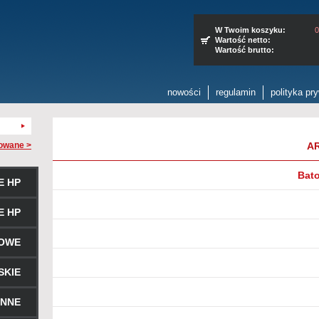
W Twoim koszyku:
0
Wartość netto:
Wartość brutto:
nowości
regulamin
polityka pr
owane >
A
Bato
E HP
E HP
ROWE
SKIE
ENNE