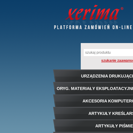
szukanie zaawans
URZĄDZENIA DRUKUJĄC
ORYG. MATERIAŁY EKSPLOATACYJN
AKCESORIA KOMPUTE
ARTYKUŁY KREŚLAR
ARTYKUŁY PIŚMI