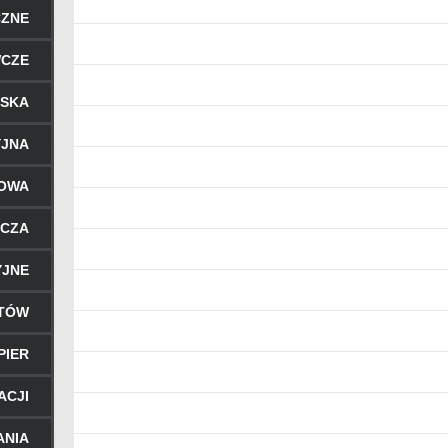
CZNE
WCZE
RSKA
YJNA
ROWA
ICZA
YJNE
NTÓW
PIER
ACJI
ANIA