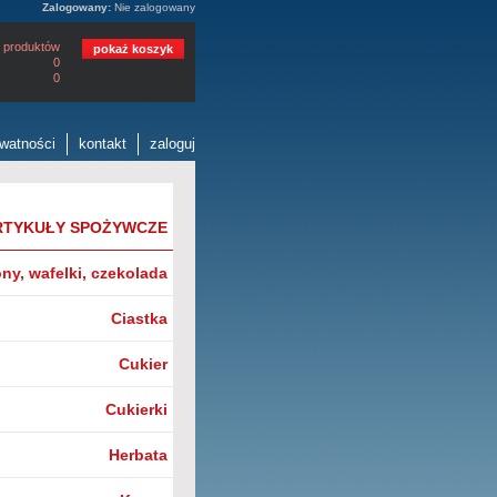
Zalogowany:
Nie zalogowany
 produktów
pokaż koszyk
0
0
ywatności
kontakt
zaloguj
RTYKUŁY SPOŻYWCZE
ny, wafelki, czekolada
Ciastka
Cukier
Cukierki
Herbata