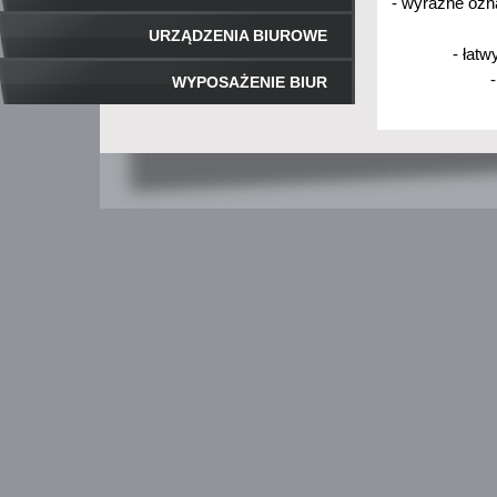
- wyraźne ozn
URZĄDZENIA BIUROWE
- łat
WYPOSAŻENIE BIUR