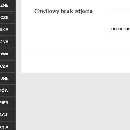
CZNE
WCZE
jednostka sp
RSKA
YJNA
ROWA
ICZA
YJNE
NTÓW
PIER
ACJI
ANIA