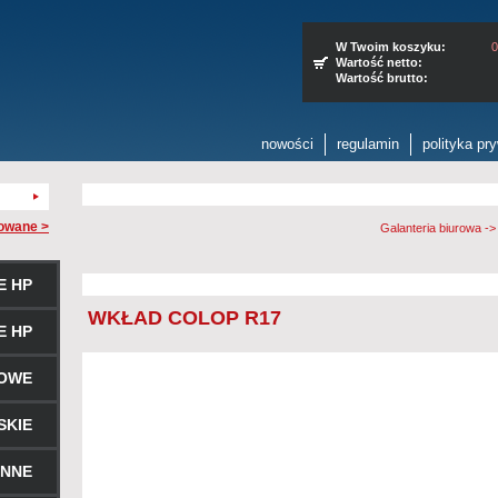
W Twoim koszyku:
0
Wartość netto:
Wartość brutto:
nowości
regulamin
polityka pr
owane >
Galanteria biurowa
->
E HP
WKŁAD COLOP R17
E HP
ROWE
SKIE
ENNE