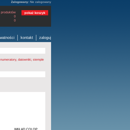
Zalogowany:
Nie zalogowany
 produktów
pokaż koszyk
0
0
ywatności
kontakt
zaloguj
numeratory, datowniki, stemple
WKŁAD COLOP