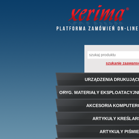
szukanie zaawans
URZĄDZENIA DRUKUJĄC
ORYG. MATERIAŁY EKSPLOATACYJN
AKCESORIA KOMPUTE
ARTYKUŁY KREŚLAR
ARTYKUŁY PIŚMI