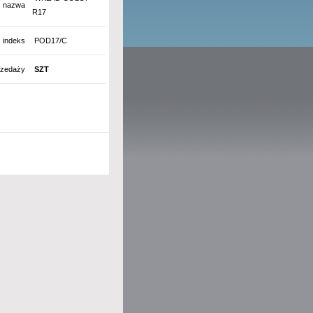
nazwa
R17
indeks
POD17/C
rzedaży
SZT