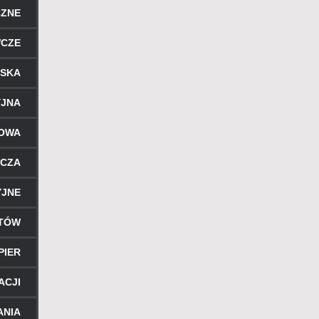
CZNE
WCZE
RSKA
YJNA
ROWA
ICZA
YJNE
NTÓW
PIER
ACJI
ANIA