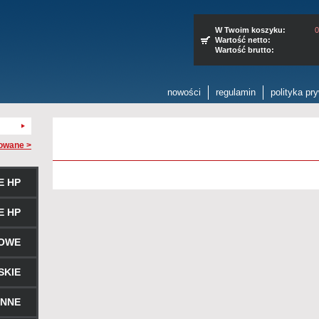
W Twoim koszyku:
0
Wartość netto:
Wartość brutto:
nowości
regulamin
polityka pr
owane >
E HP
E HP
ROWE
SKIE
ENNE