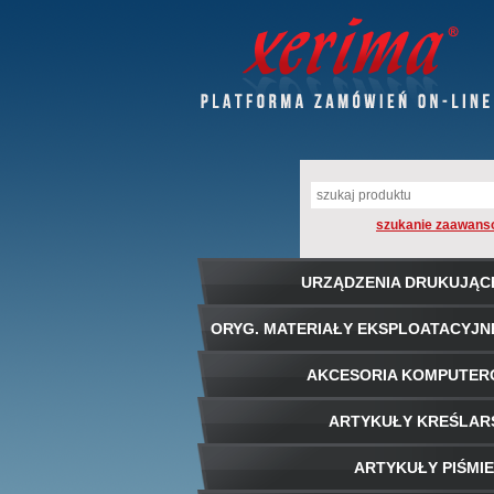
szukanie zaawans
URZĄDZENIA DRUKUJĄC
ORYG. MATERIAŁY EKSPLOATACYJN
AKCESORIA KOMPUTE
ARTYKUŁY KREŚLAR
ARTYKUŁY PIŚMI