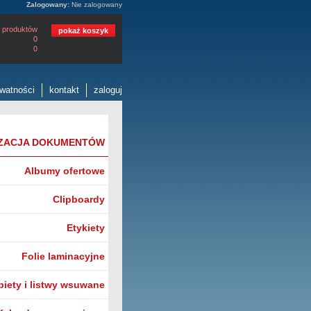
Zalogowany:
Nie zalogowany
 produktów
pokaż koszyk
0
0
ywatności
kontakt
zaloguj
ZACJA DOKUMENTÓW
Albumy ofertowe
Clipboardy
Etykiety
Folie laminacyjne
biety i listwy wsuwane