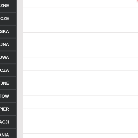
CZNE
WCZE
RSKA
YJNA
ROWA
ICZA
YJNE
NTÓW
PIER
ACJI
ANIA