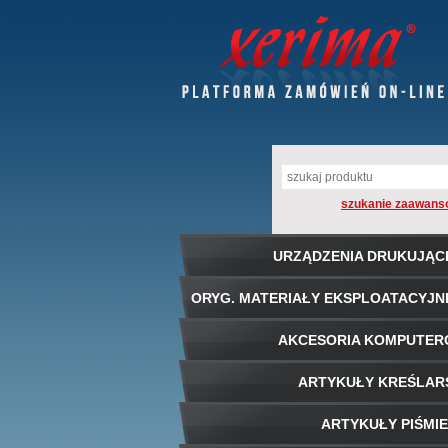
szukanie zaawans
URZĄDZENIA DRUKUJĄC
ORYG. MATERIAŁY EKSPLOATACYJN
AKCESORIA KOMPUTE
ARTYKUŁY KREŚLAR
ARTYKUŁY PIŚMI