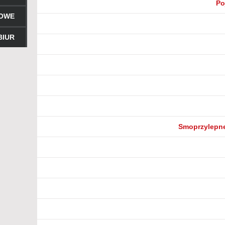
Po
ROWE
BIUR
Smoprzylepne