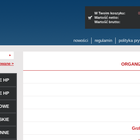
W Twoim koszyku:
0
Wartość netto:
Wartość brutto:
nowości
regulamin
polityka pr
owane >
ORGANI
E HP
E HP
ROWE
SKIE
Grz
ENNE