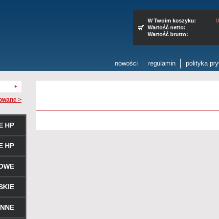
W Twoim koszyku:
0
Wartość netto:
Wartość brutto:
nowości
regulamin
polityka pr
owane >
E HP
E HP
ROWE
SKIE
ENNE