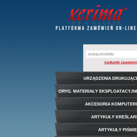
szukanie zaawans
URZĄDZENIA DRUKUJĄC
ORYG. MATERIAŁY EKSPLOATACYJN
AKCESORIA KOMPUTE
ARTYKUŁY KREŚLAR
ARTYKUŁY PIŚMI