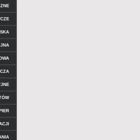
CZNE
WCZE
RSKA
YJNA
ROWA
ICZA
YJNE
NTÓW
PIER
ACJI
ANIA