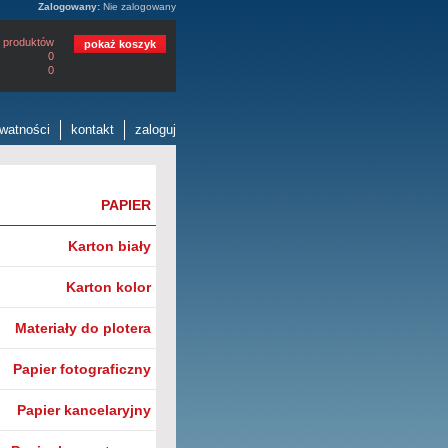
Zalogowany:
Nie zalogowany
 produktów
pokaż koszyk
0
0
ywatności
kontakt
zaloguj
PAPIER
Karton biały
Karton kolor
Materiały do plotera
Papier fotograficzny
Papier kancelaryjny