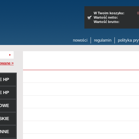
W Twoim koszyku:
0
Wartość netto:
Wartość brutto:
nowości
regulamin
polityka pr
owane >
E HP
E HP
ROWE
SKIE
ENNE