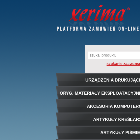
szukanie zaawans
URZĄDZENIA DRUKUJĄC
ORYG. MATERIAŁY EKSPLOATACYJN
AKCESORIA KOMPUTE
ARTYKUŁY KREŚLAR
ARTYKUŁY PIŚMI