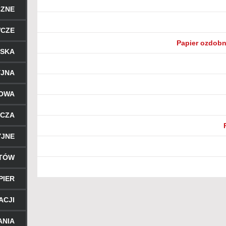
CZNE
WCZE
Papier ozdobn
RSKA
YJNA
ROWA
ICZA
YJNE
NTÓW
PIER
ACJI
ANIA