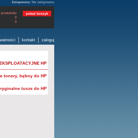
Zalogowany:
Nie zalogowany
 produktów
pokaż koszyk
0
0
ywatności
kontakt
zaloguj
 EKSPLOATACYJNE HP
e tonery, bębny do HP
ryginalne tusze do HP