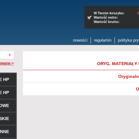
W Twoim koszyku:
0
Wartość netto:
Wartość brutto:
nowości
regulamin
polityka pr
owane >
ORYG. MATERIAŁY
Oryginaln
E HP
O
E HP
ROWE
SKIE
ENNE