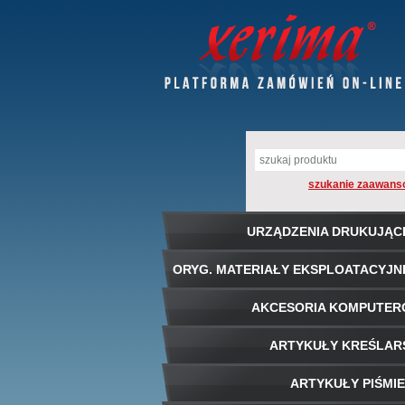
szukanie zaawans
URZĄDZENIA DRUKUJĄC
ORYG. MATERIAŁY EKSPLOATACYJN
AKCESORIA KOMPUTE
ARTYKUŁY KREŚLAR
ARTYKUŁY PIŚMI