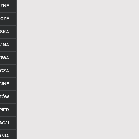
CZNE
WCZE
RSKA
YJNA
ROWA
ICZA
YJNE
NTÓW
PIER
ACJI
ANIA