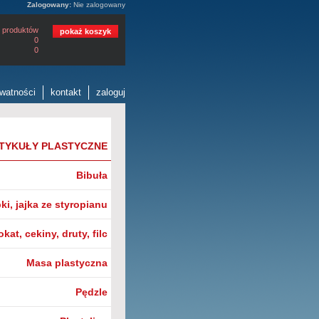
Zalogowany:
Nie zalogowany
 produktów
pokaż koszyk
0
0
ywatności
kontakt
zaloguj
TYKUŁY PLASTYCZNE
Bibuła
i, jajka ze styropianu
okat, cekiny, druty, filc
Masa plastyczna
Pędzle