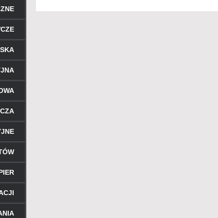
CZNE
WCZE
RSKA
YJNA
ROWA
ICZA
YJNE
NTÓW
PIER
ACJI
ANIA