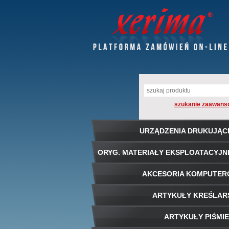
szukanie zaawans
URZĄDZENIA DRUKUJĄC
ORYG. MATERIAŁY EKSPLOATACYJN
AKCESORIA KOMPUTE
ARTYKUŁY KREŚLAR
ARTYKUŁY PIŚMI