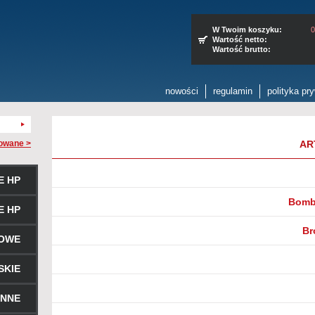
W Twoim koszyku:
0
Wartość netto:
Wartość brutto:
nowości
regulamin
polityka pr
owane >
AR
E HP
Bombk
E HP
Br
ROWE
SKIE
ENNE