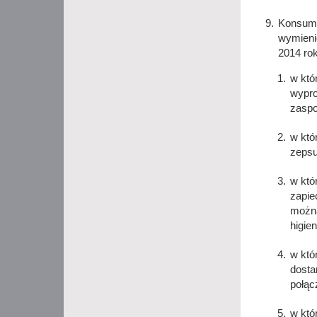
Konsume
wymieni
2014 ro
w któ
wypro
zaspo
w któ
zepsu
w któ
zapie
można
higie
w któ
dosta
połąc
w któ