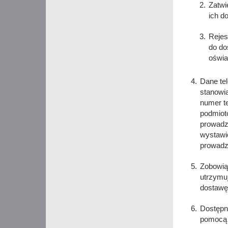
Zatwi
ich d
Rejes
do do
oświa
Dane te
stanowią
numer te
podmiot
prowadz
wystawie
prowadze
Zobowią
utrzymuj
dostawę
Dostępne
pomocą 