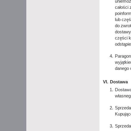
uniemożl
całości 
poinfor
lub częś
do zwrot
dostawy 
części 
odstąpie
Paragon 
wyjątkie
danego 
Dostawa
Dostawa 
własneg
Sprzeda
Kupując
Sprzeda