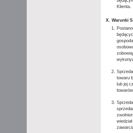
będącym
Klienta.
Warunki S
Postanow
będącyc
gospoda
osobowo
zobowią
wykonyw
Sprzeda
towaru 
lub jej 
towarów
Sprzedaw
sprzeda
zwolnion
wiedział
zawarci