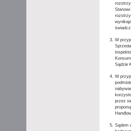
rozstrz
Stanowi
rozstrz
wynikaj
świadcz
W przyp
Sprzeda
inspekto
Konsume
Sądzie 
W przyp
podmiot
nabywani
korzyst
przez si
proponu
Handlow
Sądem w