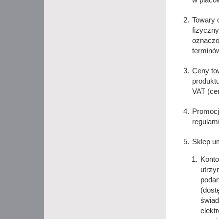
Towary 
fizyczny
oznaczon
terminó
Ceny to
produkt
VAT (cen
Promocje
regulami
Sklep um
Konto
utrzy
podan
(dost
świad
elekt