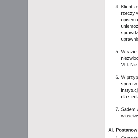
Klient 
rzeczy w
opisem e
uniemożl
sprawdz
uprawni
W razie 
niezwło
VIII. Ni
W przyp
sporu w 
instytu
dla sie
Sądem w
właściw
Postanow