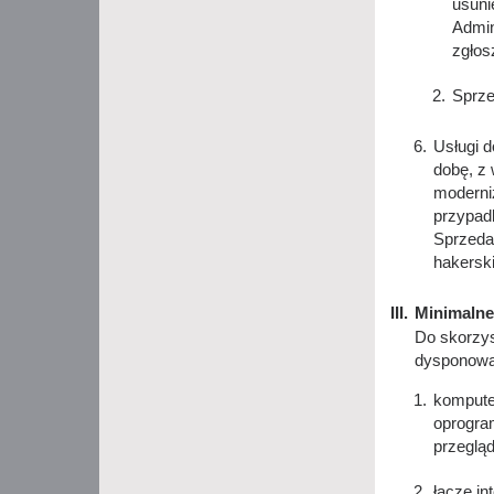
usuni
Admin
zgłos
Sprze
Usługi d
dobę, z
moderniz
przypad
Sprzeda
hakerski
Minimalne
Do skorzys
dysponowa
kompute
oprogram
przegląd
łącze in