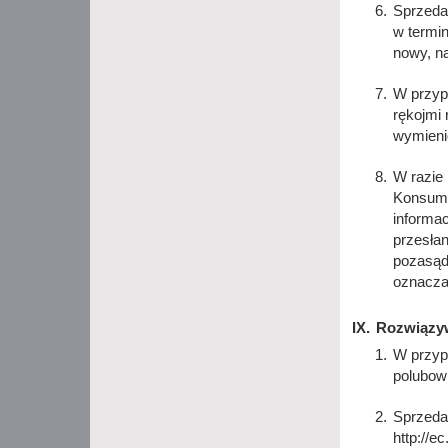
Sprzedaw
w termi
nowy, n
W przyp
rękojmi
wymieni
W razie 
Konsume
informac
przesła
pozasąd
oznacza
Rozwiązy
W przyp
polubow
Sprzeda
http://e