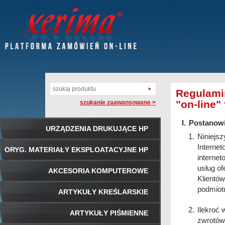
Regulami
"on-line"
szukanie zaawansowane >
Postanowi
URZĄDZENIA DRUKUJĄCE HP
Niniejs
Interne
ORYG. MATERIAŁY EKSPLOATACYJNE HP
internet
usług o
AKCESORIA KOMPUTEROWE
Klientów
podmiot
ARTYKUŁY KREŚLARSKIE
Ilekroć 
ARTYKUŁY PIŚMIENNE
zwrotów 