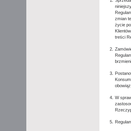
Sprzeda
niniejs
Regulam
zmian t
życie po
Klientów
treści R
Zamówie
Regulam
brzmien
Postano
Konsume
obowiąz
W spraw
zastoso
Rzeczypo
Regulam