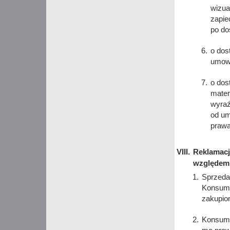
wizua
zapie
po do
o dos
umowy
o dos
mater
wyraź
od um
prawa
Reklamacj
względem
Sprzeda
Konsume
zakupion
Konsume