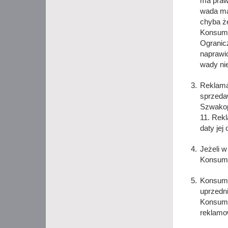
ma prawo
wada ma 
chyba ż
Konsume
Ogranicz
naprawio
wady nie
Reklama
sprzeda
Szwakop,
11. Rekl
daty jej
Jeżeli w
Konsume
Konsume
uprzedn
Konsume
reklamo