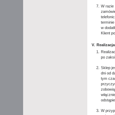
W razie 
zamówie
telefon
terminie
w dodat
Klient p
Realizacj
Realiza
po zaks
Sklep j
dni od d
tym czas
przyczyn
zobowiąz
włączni
odstąpie
W przypa