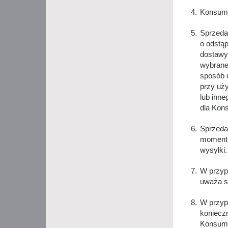
Konsume
Sprzedaw
o odstą
dostawy
wybrane
sposób 
przy uż
lub inne
dla Kon
Sprzeda
momentu
wysyłki.
W przyp
uważa si
W przyp
konieczn
Konsume