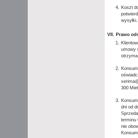
Koszt d
potwier
wysyłki.
Prawo ods
Kliento
umowy s
otrzyma
Konsume
oświadc
xerima@
300 Miel
Konsumen
dni od d
Sprzeda
terminu
nie obow
Konsum