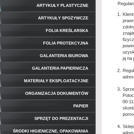
Regulam
ARTYKUŁY PLASTYCZNE
Klien
ARTYKUŁY SPOŻYWCZE
prawn
zdoln
FOLIA KREŚLARSKA
znajd
fizyc
FOLIA PROTEKCYJNA
powin
uzysk
GALANTERIA BIUROWA
ją na
GALANTERIA PAPIERNICZA
Regul
adres
MATERIAŁY EKSPLOATACYJNE
Sprze
ORGANIZACJA DOKUMENTÓW
Potoc
00-1
PAPIER
skont
pomoc
SPRZĘT DO PREZENTACJI
Sklep
ŚRODKI HIGIENICZNE, OPAKOWANIA
adres