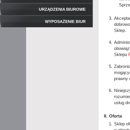
Sprz
URZĄDZENIA BIUROWE
Akceptac
WYPOSAŻENIE BIUR
dobrowo
Sklep.
Adminis
obowiąz
Sklepu
Zabroni
mogącyc
prawny o
Niniejs
rozumien
usług dr
Oferta
Sklep of
w placów